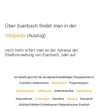
Über Euerbach findet man in der
Wikipedia
(Auszug)
noch mehr erfärt man an der Adresse der
Stadtverwaltung von Euerbach, oder auf
Ich arbeite gern für Sie als
Bausachverständiger
/ Baugutachter in
Euerbach Geldersheim
Niederwerrn
Poppenhausen
Bergrheinfeld
Dittelbrunn
Grafenrheinfeld
Schweinfurt
Wasserlosen
Oerlenbach
Sennfeld
Werneck
Ramsthal
Sulzthal Röthlein Üchtelhausen Waigolshausen Euerdorf