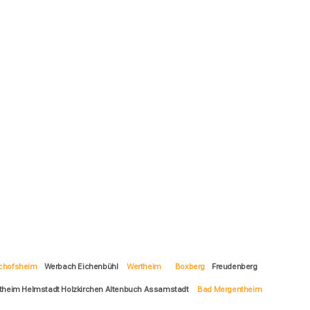
chofsheim
Werbach Eichenbühl
Wertheim
Boxberg
Freudenberg
tertheim Helmstadt Holzkirchen Altenbuch Assamstadt
Bad Mergentheim