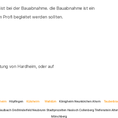
 ist bei der Bauabnahme. die Bauabnahme ist ein
 Profi begleitet werden sollten.
tung von Hardheim, oder auf
heim
Höpfingen
Külsheim
Walldürn
Königheim Neunkirchen Ahorn
Tauberbis
Faulbach Großrinderfeld Neubrunn Stadtprozelten Hasloch Collenberg Triefenstein Al
Mönchberg