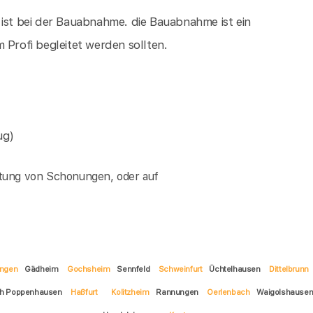
 ist bei der Bauabnahme. die Bauabnahme ist ein
 Profi begleitet werden sollten.
ug)
ltung von Schonungen, oder auf
ngen
Gädheim
Gochsheim
Sennfeld
Schweinfurt
Üchtelhausen
Dittelbrunn
ach Poppenhausen
Haßfurt
Kolitzheim
Rannungen
Oerlenbach
Waigolshausen