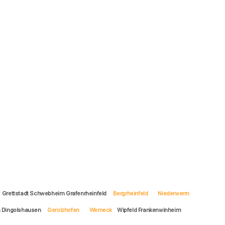
Grettstadt Schwebheim Grafenrheinfeld
Bergrheinfeld
Niederwerrn
 Dingolshausen
Gerolzhofen
Werneck
Wipfeld Frankenwinheim