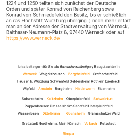
1224 und 1250 teilten sich zunächst der Deutsche
Orden und später Konrad von Reichenberg sowie
Konrad von Schmiedefeld den Besitz, bis er schließlich
an das Hochstift Würzburg überging. ) noch mehr erfärt
man an der Adresse der Stadtverwaltung von Werneck,
Balthasar-Neumann-Platz 8, 97440 Werneck oder auf
https://www.werneck.de/
Ich arbeite gern für Sie als
Bausachverständiger
/ Baugutachter in
Werneck
Waigolshausen
Bergrheinfeld
Grafenrheinfeld
Hausen b. Würzburg Schwanfeld Geldersheim Röthlein Euerbach
Wipfeld
Arnstein
Bergtheim
Niederwerrn
Eisenheim
Schwebheim
Kolitzheim
Oberpleichfeld
Schweinfurt
Poppenhausen Prosselsheim Sennfeld Unterpleichfeld
Wasserlosen
Dittelbrunn
Gochsheim
Gramschatzer Wald
Grettstadt Nordheim a. Main Kürnach
Volkach
Retzstadt
Rimpar