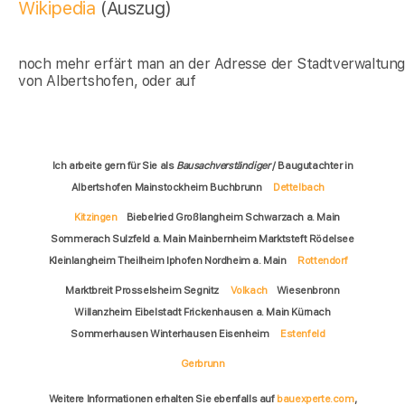
Wikipedia
(Auszug)
noch mehr erfärt man an der Adresse der Stadtverwaltun
von Albertshofen, oder auf
Ich arbeite gern für Sie als
Bausachverständiger
/ Baugutachter in
Albertshofen Mainstockheim Buchbrunn
Dettelbach
Kitzingen
Biebelried Großlangheim Schwarzach a. Main
Sommerach Sulzfeld a. Main Mainbernheim Marktsteft Rödelsee
Kleinlangheim Theilheim Iphofen Nordheim a. Main
Rottendorf
Marktbreit Prosselsheim Segnitz
Volkach
Wiesenbronn
Willanzheim Eibelstadt Frickenhausen a. Main Kürnach
Sommerhausen Winterhausen Eisenheim
Estenfeld
Gerbrunn
Weitere Informationen erhalten Sie ebenfalls auf
bauexperte.com
,