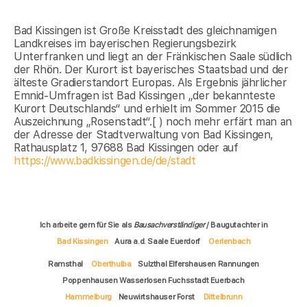
Bad Kissingen ist Große Kreisstadt des gleichnamigen
Landkreises im bayerischen Regierungsbezirk
Unterfranken und liegt an der Fränkischen Saale südlich
der Rhön. Der Kurort ist bayerisches Staatsbad und der
älteste Gradierstandort Europas. Als Ergebnis jährlicher
Emnid-Umfragen ist Bad Kissingen „der bekannteste
Kurort Deutschlands“ und erhielt im Sommer 2015 die
Auszeichnung „Rosenstadt“.[ ) noch mehr erfärt man an
der Adresse der Stadtverwaltung von Bad Kissingen,
Rathausplatz 1, 97688 Bad Kissingen oder auf
https://www.badkissingen.de/de/stadt
Ich arbeite gern für Sie als
Bausachverständiger
/ Baugutachter in
Bad Kissingen
Aura a.d. Saale Euerdorf
Oerlenbach
Ramsthal
Oberthulba
Sulzthal Elfershausen Rannungen
Poppenhausen Wasserlosen Fuchsstadt Euerbach
Hammelburg
Neuwirtshauser Forst
Dittelbrunn