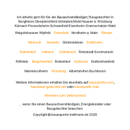
Ich arbeite gern für Sie als
Bausachverständiger
/ Baugutachter in
Bergtheim Oberpleichfeld Unterpleichfeld Hausen b. Würzburg
Kürnach Prosselsheim Schwanfeld Eisenheim Gramschatzer Wald
Waigolshausen Wipfeld
Estenfeld
Nordheim a. Main
Rimpar
Werneck
Arnstein
Güntersleben
Kolitzheim
Rottendorf
Volkach
Dettelbach
Retzstadt Sommerach
Röthlein
Bergrheinfeld
Biebelried
Gerbrunn
Grafenrheinfeld
Mainstockheim
Würzburg
Albertshofen Buchbrunn
Weitere Informationen erhalten Sie ebenfalls auf
bauexperte.com
,
hauskauf-gutachter.net
oder
bauexperte.club
.
Hinweise zum Datenschutz
... wenn Sie einen Bausachverständigen, Energieberater oder
Baugutachter brauchen.
Copyright © bauexperte-bellmann.de 2025