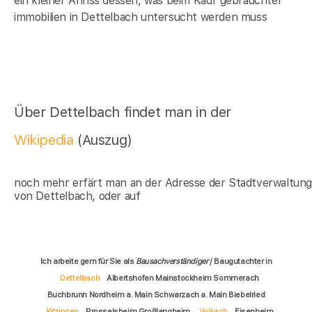
ein kleiner Anriss dessen, was beim Kauf gebrauchter
immobilien in Dettelbach untersucht werden muss
Über Dettelbach findet man in der
Wikipedia
(Auszug)
noch mehr erfärt man an der Adresse der Stadtverwaltun
von Dettelbach, oder auf
Ich arbeite gern für Sie als
Bausachverständiger
/ Baugutachter in
Dettelbach
Albertshofen Mainstockheim Sommerach
Buchbrunn Nordheim a. Main Schwarzach a. Main Biebelried
Kitzingen
Prosselsheim Großlangheim
Volkach
Eisenheim