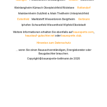
Kleinlangheim Kürnach Oberpleichfeld Rödelsee
Rottendorf
Mainbernheim Sulzfeld a. Main Theilheim Unterpleichfeld
Estenfeld
Marktsteft Wiesenbronn Bergtheim
Gerbrunn
Iphofen Schwanfeld Wiesentheid Wipfeld Eibelstadt
Weitere Informationen erhalten Sie ebenfalls auf
bauexperte.com
,
hauskauf-gutachter.net
oder
bauexperte.club
.
Hinweise zum Datenschutz
... wenn Sie einen Bausachverständigen, Energieberater oder
Baugutachter brauchen.
Copyright © bauexperte-bellmann.de 2025