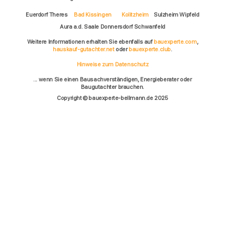
Euerdorf Theres
Bad Kissingen
Kolitzheim
Sulzheim Wipfeld
Aura a.d. Saale Donnersdorf Schwanfeld
Weitere Informationen erhalten Sie ebenfalls auf
bauexperte.com
,
hauskauf-gutachter.net
oder
bauexperte.club
.
Hinweise zum Datenschutz
... wenn Sie einen Bausachverständigen, Energieberater oder
Baugutachter brauchen.
Copyright © bauexperte-bellmann.de 2025