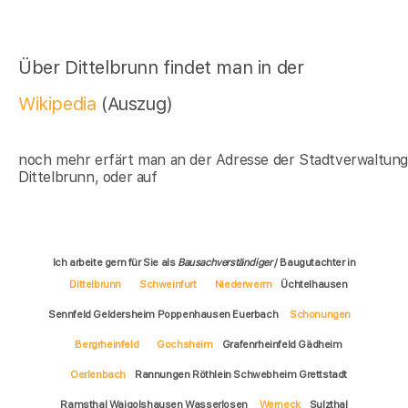
Über Dittelbrunn findet man in der
Wikipedia
(Auszug)
noch mehr erfärt man an der Adresse der Stadtverwaltun
Dittelbrunn, oder auf
Ich arbeite gern für Sie als
Bausachverständiger
/ Baugutachter in
Dittelbrunn
Schweinfurt
Niederwerrn
Üchtelhausen
Sennfeld Geldersheim Poppenhausen Euerbach
Schonungen
Bergrheinfeld
Gochsheim
Grafenrheinfeld Gädheim
Oerlenbach
Rannungen Röthlein Schwebheim Grettstadt
Ramsthal Waigolshausen Wasserlosen
Werneck
Sulzthal