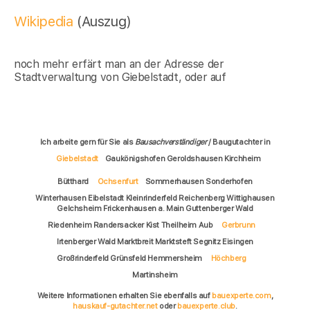
Wikipedia
(Auszug)
noch mehr erfärt man an der Adresse der
Stadtverwaltung von Giebelstadt, oder auf
Ich arbeite gern für Sie als
Bausachverständiger
/ Baugutachter in
Giebelstadt
Gaukönigshofen Geroldshausen Kirchheim
Bütthard
Ochsenfurt
Sommerhausen Sonderhofen
Winterhausen Eibelstadt Kleinrinderfeld Reichenberg Wittighausen
Gelchsheim Frickenhausen a. Main Guttenberger Wald
Riedenheim Randersacker Kist Theilheim Aub
Gerbrunn
Irtenberger Wald Marktbreit Marktsteft Segnitz Eisingen
Großrinderfeld Grünsfeld Hemmersheim
Höchberg
Martinsheim
Weitere Informationen erhalten Sie ebenfalls auf
bauexperte.com
,
hauskauf-gutachter.net
oder
bauexperte.club
.