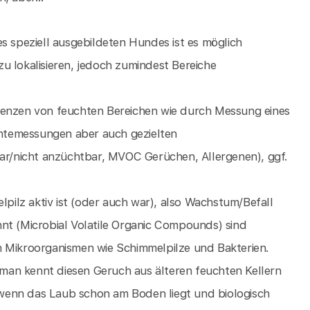
 des speziell ausgebildeten Hundes ist es möglich
u lokalisieren, jedoch zumindest Bereiche
renzen von feuchten Bereichen wie durch Messung eines
chtemessungen aber auch gezielten
r/nicht anzüchtbar, MVOC Gerüchen, Allergenen), ggf.
ilz aktiv ist (oder auch war), also Wachstum/Befall
nt (Microbial Volatile Organic Compounds) sind
n Mikroorganismen wie Schimmelpilze und Bakterien.
man kennt diesen Geruch aus älteren feuchten Kellern
wenn das Laub schon am Boden liegt und biologisch