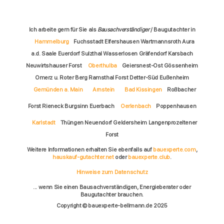
Ich arbeite gern für Sie als
Bausachverständiger
/ Baugutachter in
Hammelburg
Fuchsstadt Elfershausen Wartmannsroth Aura
a.d. Saale Euerdorf Sulzthal Wasserlosen Gräfendorf Karsbach
Neuwirtshauser Forst
Oberthulba
Geiersnest-Ost Gössenheim
Omerz u. Roter Berg Ramsthal Forst Detter-Süd Eußenheim
Gemünden a. Main
Arnstein
Bad Kissingen
Roßbacher
Forst Rieneck Burgsinn Euerbach
Oerlenbach
Poppenhausen
Karlstadt
Thüngen Neuendorf Geldersheim Langenprozeltener
Forst
Weitere Informationen erhalten Sie ebenfalls auf
bauexperte.com
,
hauskauf-gutachter.net
oder
bauexperte.club
.
Hinweise zum Datenschutz
... wenn Sie einen Bausachverständigen, Energieberater oder
Baugutachter brauchen.
Copyright © bauexperte-bellmann.de 2025