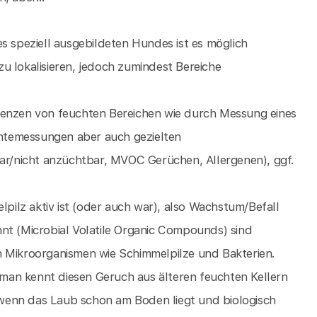
 des speziell ausgebildeten Hundes ist es möglich
u lokalisieren, jedoch zumindest Bereiche
renzen von feuchten Bereichen wie durch Messung eines
chtemessungen aber auch gezielten
r/nicht anzüchtbar, MVOC Gerüchen, Allergenen), ggf.
ilz aktiv ist (oder auch war), also Wachstum/Befall
nt (Microbial Volatile Organic Compounds) sind
n Mikroorganismen wie Schimmelpilze und Bakterien.
man kennt diesen Geruch aus älteren feuchten Kellern
wenn das Laub schon am Boden liegt und biologisch