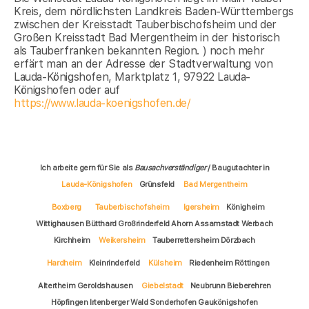
Kreis, dem nördlichsten Landkreis Baden-Württembergs
zwischen der Kreisstadt Tauberbischofsheim und der
Großen Kreisstadt Bad Mergentheim in der historisch
als Tauberfranken bekannten Region. ) noch mehr
erfärt man an der Adresse der Stadtverwaltung von
Lauda-Königshofen, Marktplatz 1, 97922 Lauda-
Königshofen oder auf
https://www.lauda-koenigshofen.de/
Ich arbeite gern für Sie als
Bausachverständiger
/ Baugutachter in
Lauda-Königshofen
Grünsfeld
Bad Mergentheim
Boxberg
Tauberbischofsheim
Igersheim
Königheim
Wittighausen Bütthard Großrinderfeld Ahorn Assamstadt Werbach
Kirchheim
Weikersheim
Tauberrettersheim Dörzbach
Hardheim
Kleinrinderfeld
Külsheim
Riedenheim Röttingen
Altertheim Geroldshausen
Giebelstadt
Neubrunn Bieberehren
Höpfingen Irtenberger Wald Sonderhofen Gaukönigshofen