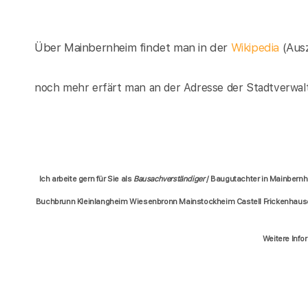
Über Mainbernheim findet man in der
Wikipedia
(Aus
noch mehr erfärt man an der Adresse der Stadtverwal
Ich arbeite gern für Sie als
Bausachverständiger
/ Baugutachter in Mainbern
Buchbrunn Kleinlangheim Wiesenbronn Mainstockheim Castell Frickenhaus
Weitere Info