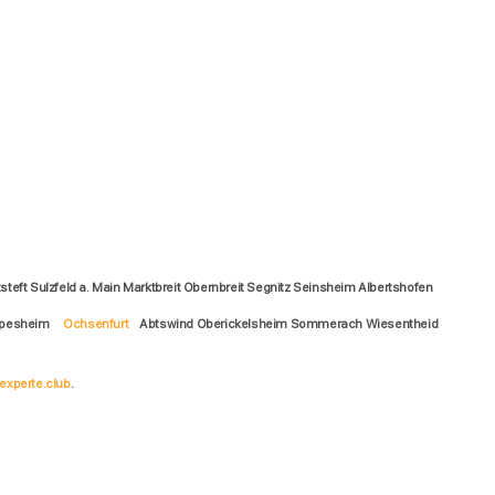
teft Sulzfeld a. Main Marktbreit Obernbreit Segnitz Seinsheim Albertshofen
Ippesheim
Ochsenfurt
Abtswind Oberickelsheim Sommerach Wiesentheid
experte.club
.