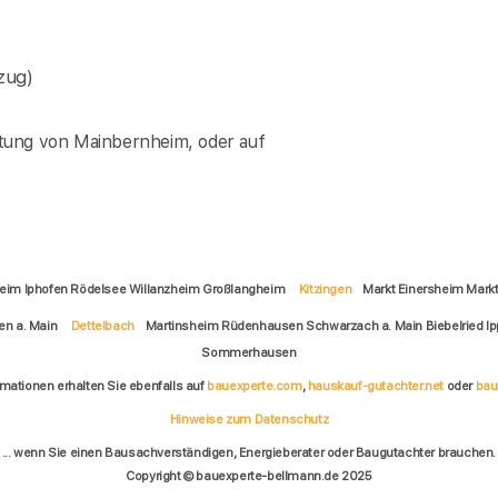
zug)
tung von Mainbernheim, oder auf
heim Iphofen Rödelsee Willanzheim Großlangheim
Kitzingen
Markt Einersheim Markts
en a. Main
Dettelbach
Martinsheim Rüdenhausen Schwarzach a. Main Biebelried 
Sommerhausen
rmationen erhalten Sie ebenfalls auf
bauexperte.com
,
hauskauf-gutachter.net
oder
bau
Hinweise zum Datenschutz
... wenn Sie einen Bausachverständigen, Energieberater oder Baugutachter brauchen.
Copyright © bauexperte-bellmann.de 2025