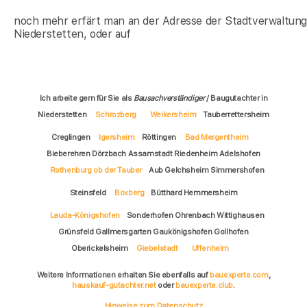
noch mehr erfärt man an der Adresse der Stadtverwaltun
Niederstetten, oder auf
Ich arbeite gern für Sie als
Bausachverständiger
/ Baugutachter in
Niederstetten
Schrozberg
Weikersheim
Tauberrettersheim
Creglingen
Igersheim
Röttingen
Bad Mergentheim
Bieberehren Dörzbach Assamstadt Riedenheim Adelshofen
Rothenburg ob der Tauber
Aub Gelchsheim Simmershofen
Steinsfeld
Boxberg
Bütthard Hemmersheim
Lauda-Königshofen
Sonderhofen Ohrenbach Wittighausen
Grünsfeld Gallmersgarten Gaukönigshofen Gollhofen
Oberickelsheim
Giebelstadt
Uffenheim
Weitere Informationen erhalten Sie ebenfalls auf
bauexperte.com
,
hauskauf-gutachter.net
oder
bauexperte.club
.
Hinweise zum Datenschutz