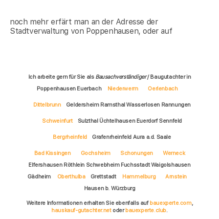
noch mehr erfärt man an der Adresse der
Stadtverwaltung von Poppenhausen, oder auf
Ich arbeite gern für Sie als
Bausachverständiger
/ Baugutachter in
Poppenhausen Euerbach
Niederwerrn
Oerlenbach
Dittelbrunn
Geldersheim Ramsthal Wasserlosen Rannungen
Schweinfurt
Sulzthal Üchtelhausen Euerdorf Sennfeld
Bergrheinfeld
Grafenrheinfeld Aura a.d. Saale
Bad Kissingen
Gochsheim
Schonungen
Werneck
Elfershausen Röthlein Schwebheim Fuchsstadt Waigolshausen
Gädheim
Oberthulba
Grettstadt
Hammelburg
Arnstein
Hausen b. Würzburg
Weitere Informationen erhalten Sie ebenfalls auf
bauexperte.com
,
hauskauf-gutachter.net
oder
bauexperte.club
.