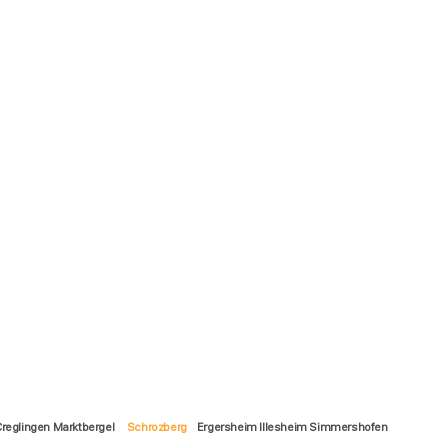
reglingen Marktbergel
Schrozberg
Ergersheim Illesheim Simmershofen