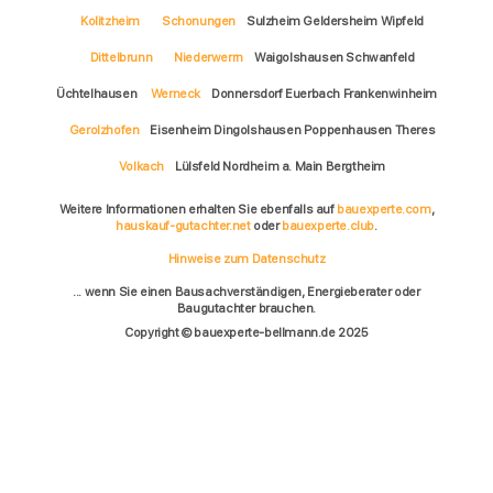
Kolitzheim
Schonungen
Sulzheim Geldersheim Wipfeld
Dittelbrunn
Niederwerrn
Waigolshausen Schwanfeld
Üchtelhausen
Werneck
Donnersdorf Euerbach Frankenwinheim
Gerolzhofen
Eisenheim Dingolshausen Poppenhausen Theres
Volkach
Lülsfeld Nordheim a. Main Bergtheim
Weitere Informationen erhalten Sie ebenfalls auf
bauexperte.com
,
hauskauf-gutachter.net
oder
bauexperte.club
.
Hinweise zum Datenschutz
... wenn Sie einen Bausachverständigen, Energieberater oder
Baugutachter brauchen.
Copyright © bauexperte-bellmann.de 2025