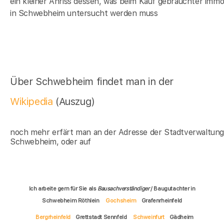
ein kleiner Anriss dessen, was beim Kauf gebrauchter immob
in Schwebheim untersucht werden muss
Über Schwebheim findet man in der
Wikipedia
(Auszug)
noch mehr erfärt man an der Adresse der Stadtverwaltun
Schwebheim, oder auf
Ich arbeite gern für Sie als
Bausachverständiger
/ Baugutachter in
Schwebheim Röthlein
Gochsheim
Grafenrheinfeld
Bergrheinfeld
Grettstadt Sennfeld
Schweinfurt
Gädheim