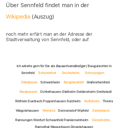
Über Sennfeld findet man in der
Wikipedia
(Auszug)
noch mehr erfärt man an der Adresse der
Stadtverwaltung von Sennfeld, oder auf
Ich arbeite gern für Sie als
Bausachverständiger
/ Baugutachter in
Sennfeld
Schweinfurt
Gochsheim
Schonungen
Dittelbrunn
Schwebheim
Bergrheinfeld
Grafenrheinfeld
Niederwerrn
Üchtelhausen Gädheim Geldersheim Grettstadt
Röthlein Euerbach Poppenhausen Sulzheim
Kolitzheim
Theres
Waigolshausen
Werneck
Donnersdorf Wipfeld
Oerlenbach
Rannungen Wonfurt Schwanfeld Frankenwinheim
Gerolzhofen
Ramsthal Wasserlosen Dingolshausen