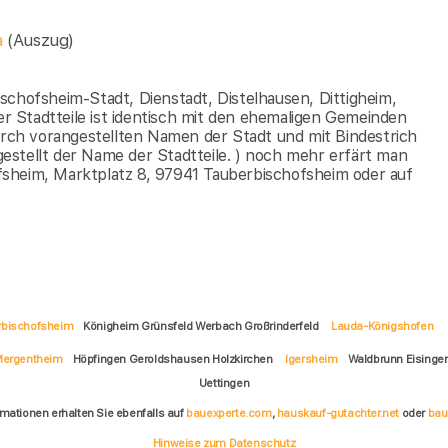
a
(Auszug)
schofsheim-Stadt, Dienstadt, Distelhausen, Dittigheim,
 Stadtteile ist identisch mit den ehemaligen Gemeinden
durch vorangestellten Namen der Stadt und mit Bindestrich
estellt der Name der Stadtteile. ) noch mehr erfärt man
sheim, Marktplatz 8, 97941 Tauberbischofsheim oder auf
rbischofsheim
Königheim Grünsfeld Werbach Großrinderfeld
Lauda-Königshofen
Mergentheim
Höpfingen Geroldshausen Holzkirchen
Igersheim
Waldbrunn Eisinge
Uettingen
rmationen erhalten Sie ebenfalls auf
bauexperte.com
,
hauskauf-gutachter.net
oder
bau
Hinweise zum Datenschutz