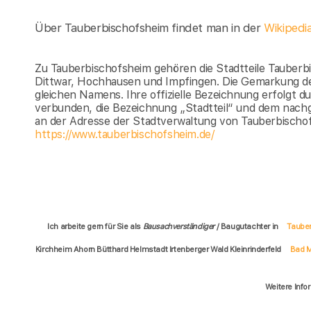
Über Tauberbischofsheim findet man in der
Wikipedi
Zu Tauberbischofsheim gehören die Stadtteile Tauberbi
Dittwar, Hochhausen und Impfingen. Die Gemarkung der
gleichen Namens. Ihre offizielle Bezeichnung erfolgt 
verbunden, die Bezeichnung „Stadtteil“ und dem nachg
an der Adresse der Stadtverwaltung von Tauberbischof
https://www.tauberbischofsheim.de/
Ich arbeite gern für Sie als
Bausachverständiger
/ Baugutachter in
Taube
Kirchheim Ahorn Bütthard Helmstadt Irtenberger Wald Kleinrinderfeld
Bad 
Weitere Info