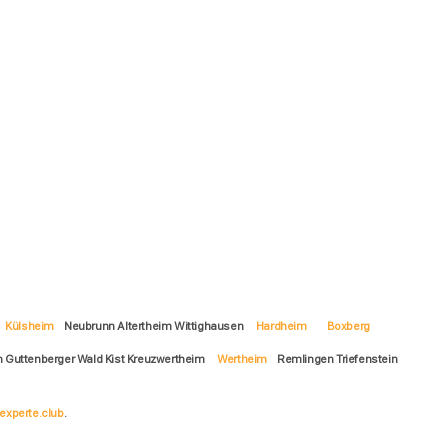
Külsheim
Neubrunn Altertheim Wittighausen
Hardheim
Boxberg
n Guttenberger Wald Kist Kreuzwertheim
Wertheim
Remlingen Triefenstein
experte.club
.