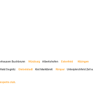
rhausen Buchbrunn
Würzburg
Albertshofen
Estenfeld
Kitzingen
Wald Segnitz
Giebelstadt
Kist Marktbreit
Rimpar
Unterpleichfeld Zell a.
experte.club
.