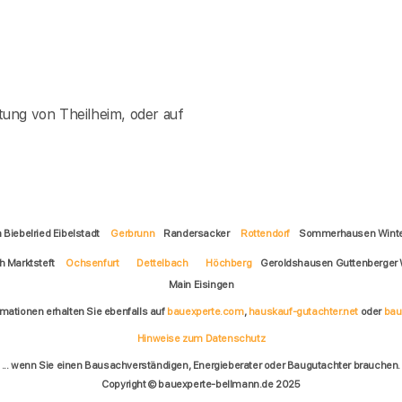
ung von Theilheim, oder auf
 Biebelried Eibelstadt
Gerbrunn
Randersacker
Rottendorf
Sommerhausen Winte
h Marktsteft
Ochsenfurt
Dettelbach
Höchberg
Geroldshausen Guttenberger 
Main Eisingen
rmationen erhalten Sie ebenfalls auf
bauexperte.com
,
hauskauf-gutachter.net
oder
bau
Hinweise zum Datenschutz
... wenn Sie einen Bausachverständigen, Energieberater oder Baugutachter brauchen.
Copyright © bauexperte-bellmann.de 2025