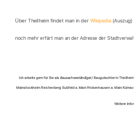
Über Theilheim findet man in der
Wikipedia
(Auszug)
noch mehr erfärt man an der Adresse der Stadtverwalt
Ich arbeite gern für Sie als
Bausachverständiger
/ Baugutachter in Theilheim
Mainstockheim Reichenberg Sulzfeld a. Main Frickenhausen a. Main Kürnac
Weitere Info