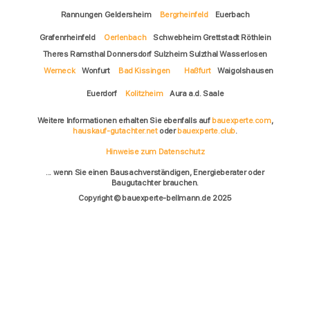
Rannungen Geldersheim
Bergrheinfeld
Euerbach
Grafenrheinfeld
Oerlenbach
Schwebheim Grettstadt Röthlein
Theres Ramsthal Donnersdorf Sulzheim Sulzthal Wasserlosen
Werneck
Wonfurt
Bad Kissingen
Haßfurt
Waigolshausen
Euerdorf
Kolitzheim
Aura a.d. Saale
Weitere Informationen erhalten Sie ebenfalls auf
bauexperte.com
,
hauskauf-gutachter.net
oder
bauexperte.club
.
Hinweise zum Datenschutz
... wenn Sie einen Bausachverständigen, Energieberater oder
Baugutachter brauchen.
Copyright © bauexperte-bellmann.de 2025