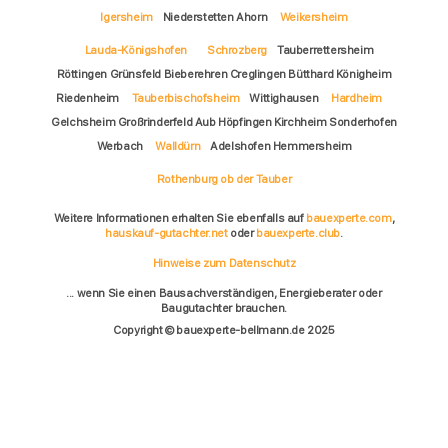
Igersheim
Niederstetten Ahorn
Weikersheim
Lauda-Königshofen
Schrozberg
Tauberrettersheim
Röttingen Grünsfeld Bieberehren Creglingen Bütthard Königheim
Riedenheim
Tauberbischofsheim
Wittighausen
Hardheim
Gelchsheim Großrinderfeld Aub Höpfingen Kirchheim Sonderhofen
Werbach
Walldürn
Adelshofen Hemmersheim
Rothenburg ob der Tauber
Weitere Informationen erhalten Sie ebenfalls auf
bauexperte.com
,
hauskauf-gutachter.net
oder
bauexperte.club
.
Hinweise zum Datenschutz
... wenn Sie einen Bausachverständigen, Energieberater oder
Baugutachter brauchen.
Copyright © bauexperte-bellmann.de 2025