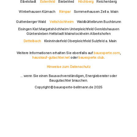
Eibelstadt
Estenfeld
Biebelried
Höchberg
Reichenberg
Winterhausen Kürnach
Rimpar
Sommerhausen Zell a. Main
Guttenberger Wald
Veitshöchheim
Waldbüttelbrunn Buchbrunn
Eisingen Kist Margetshöchheim Unterpleichfeld Geroldshausen
Güntersleben Hettstadt Mainstockheim Albertshofen
Dettelbach
Kleinrinderfeld Oberpleichfeld Sulzfeld a. Main
Weitere Informationen erhalten Sie ebenfalls auf
bauexperte.com
,
hauskauf-gutachter.net
oder
bauexperte.club
.
Hinweise zum Datenschutz
... wenn Sie einen Bausachverständigen, Energieberater oder
Baugutachter brauchen.
Copyright © bauexperte-bellmann.de 2025