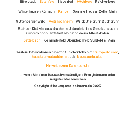
Eibelstadt
Estenfeld
Biebelried
Höchberg
Reichenberg
Winterhausen Kürnach
Rimpar
Sommerhausen Zell a. Main
Guttenberger Wald
Veitshöchheim
Waldbüttelbrunn Buchbrunn
Eisingen Kist Margetshöchheim Unterpleichfeld Geroldshausen
Güntersleben Hettstadt Mainstockheim Albertshofen
Dettelbach
Kleinrinderfeld Oberpleichfeld Sulzfeld a. Main
Weitere Informationen erhalten Sie ebenfalls auf
bauexperte.com
,
hauskauf-gutachter.net
oder
bauexperte.club
.
Hinweise zum Datenschutz
... wenn Sie einen Bausachverständigen, Energieberater oder
Baugutachter brauchen.
Copyright © bauexperte-bellmann.de 2025