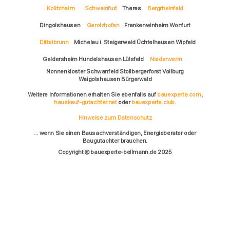
Kolitzheim
Schweinfurt
Theres
Bergrheinfeld
Dingolshausen
Gerolzhofen
Frankenwinheim Wonfurt
Dittelbrunn
Michelau i. Steigerwald Üchtelhausen Wipfeld
Geldersheim Hundelshausen Lülsfeld
Niederwerrn
Nonnenkloster Schwanfeld Stollbergerforst Vollburg
Waigolshausen Bürgerwald
Weitere Informationen erhalten Sie ebenfalls auf
bauexperte.com
,
hauskauf-gutachter.net
oder
bauexperte.club
.
Hinweise zum Datenschutz
... wenn Sie einen Bausachverständigen, Energieberater oder
Baugutachter brauchen.
Copyright © bauexperte-bellmann.de 2025