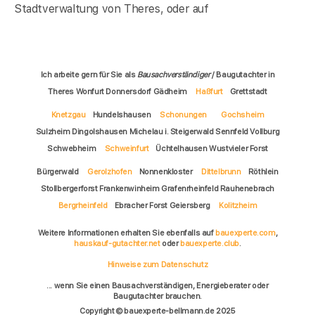
Stadtverwaltung von Theres, oder auf
Ich arbeite gern für Sie als
Bausachverständiger
/ Baugutachter in
Theres Wonfurt Donnersdorf Gädheim
Haßfurt
Grettstadt
Knetzgau
Hundelshausen
Schonungen
Gochsheim
Sulzheim Dingolshausen Michelau i. Steigerwald Sennfeld Vollburg
Schwebheim
Schweinfurt
Üchtelhausen Wustvieler Forst
Bürgerwald
Gerolzhofen
Nonnenkloster
Dittelbrunn
Röthlein
Stollbergerforst Frankenwinheim Grafenrheinfeld Rauhenebrach
Bergrheinfeld
Ebracher Forst Geiersberg
Kolitzheim
Weitere Informationen erhalten Sie ebenfalls auf
bauexperte.com
,
hauskauf-gutachter.net
oder
bauexperte.club
.
Hinweise zum Datenschutz
... wenn Sie einen Bausachverständigen, Energieberater oder
Baugutachter brauchen.
Copyright © bauexperte-bellmann.de 2025