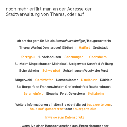
noch mehr erfärt man an der Adresse der
Stadtverwaltung von Theres, oder auf
Ich arbeite gern für Sie als
Bausachverständiger
/ Baugutachter in
Theres Wonfurt Donnersdorf Gädheim
Haßfurt
Grettstadt
Knetzgau
Hundelshausen
Schonungen
Gochsheim
Sulzheim Dingolshausen Michelau i. Steigerwald Sennfeld Vollburg
Schwebheim
Schweinfurt
Üchtelhausen Wustvieler Forst
Bürgerwald
Gerolzhofen
Nonnenkloster
Dittelbrunn
Röthlein
Stollbergerforst Frankenwinheim Grafenrheinfeld Rauhenebrach
Bergrheinfeld
Ebracher Forst Geiersberg
Kolitzheim
Weitere Informationen erhalten Sie ebenfalls auf
bauexperte.com
,
hauskauf-gutachter.net
oder
bauexperte.club
.
Hinweise zum Datenschutz
... wenn Sie einen Bausachverständigen, Energieberater oder