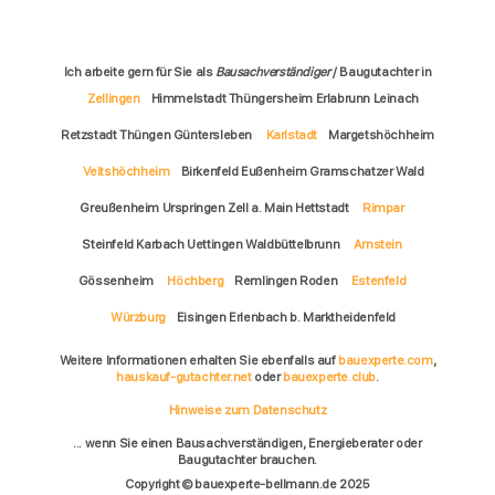
Ich arbeite gern für Sie als
Bausachverständiger
/ Baugutachter in
Zellingen
Himmelstadt Thüngersheim Erlabrunn Leinach
Retzstadt Thüngen Güntersleben
Karlstadt
Margetshöchheim
Veitshöchheim
Birkenfeld Eußenheim Gramschatzer Wald
Greußenheim Urspringen Zell a. Main Hettstadt
Rimpar
Steinfeld Karbach Uettingen Waldbüttelbrunn
Arnstein
Gössenheim
Höchberg
Remlingen Roden
Estenfeld
Würzburg
Eisingen Erlenbach b. Marktheidenfeld
Weitere Informationen erhalten Sie ebenfalls auf
bauexperte.com
,
hauskauf-gutachter.net
oder
bauexperte.club
.
Hinweise zum Datenschutz
... wenn Sie einen Bausachverständigen, Energieberater oder
Baugutachter brauchen.
Copyright © bauexperte-bellmann.de 2025