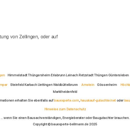
ung von Zellingen, oder auf
ngen
Himmelstadt Thüngersheim Erlabrunn Leinach Retzstadt Thüngen Güntersleben
mpar
Steinfeld Karbach Uettingen Waldbüttelbrunn
Arnstein
Gössenheim
Höchb
Marktheidenfeld
rmationen erhalten Sie ebenfalls auf
bauexperte.com
,
hauskauf-gutachter.net
oder
bau
Hinweise zum Datenschutz
... wenn Sie einen Bausachverständigen, Energieberater oder Baugutachter brauchen.
Copyright © bauexperte-bellmann.de 2025