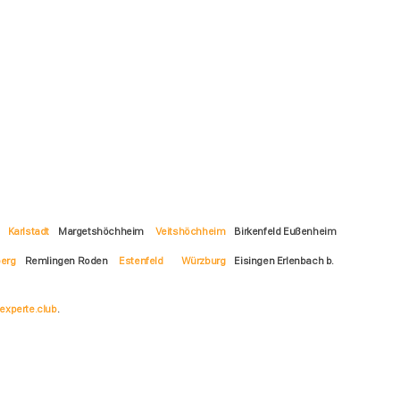
Karlstadt
Margetshöchheim
Veitshöchheim
Birkenfeld Eußenheim
erg
Remlingen Roden
Estenfeld
Würzburg
Eisingen Erlenbach b.
experte.club
.