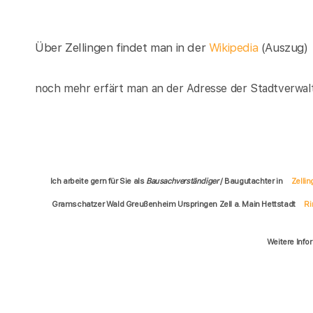
Über Zellingen findet man in der
Wikipedia
(Auszug)
noch mehr erfärt man an der Adresse der Stadtverwalt
Ich arbeite gern für Sie als
Bausachverständiger
/ Baugutachter in
Zelli
Gramschatzer Wald Greußenheim Urspringen Zell a. Main Hettstadt
Ri
Weitere Info